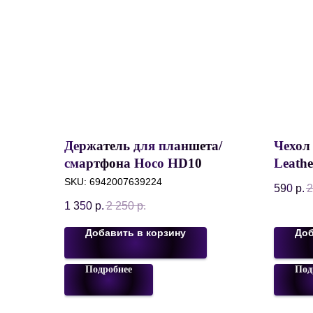
Держатель для планшета/
Чехол 
смартфона Hoco HD10
Leathe
Bamboo Lazy Stand 4,5-13",
Искус
SKU:
6942007639224
590
р.
2
Гибкий, Настольный,
Крас
1 350
р.
2 250
р.
Черный
Добавить в корзину
Доб
Подробнее
Под