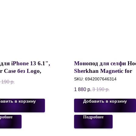
для iPhone 13 6.1",
Монопод для селфи Ho
r Case без Logo,
Sherkhan Magnetic for
ственная кожа,
Magsafe, 24.8-150 см, 4.
SKU:
6942007646314
 190
р.
ный
Черный
1 880
р.
3 190
р.
авить в корзину
Добавить в корзину
робнее
Подробнее