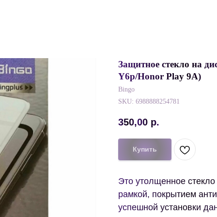
Защитное стекло на ди
Y6p/Honor Play 9A)
Bingo
SKU:
6988888254781
350,00
р.
Купить
Это утолщенное стекло
рамкой, покрытием ант
успешной установки дан