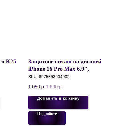
co K25
Защитное стекло на дисплей
iPhone 16 Pro Max 6.9",
5-7",
Anank 2.5D Reinforced Glass
SKU:
6975593904902
Pro 9H, с узкой рамкой
1 050
р.
1 690
р.
Добавить в корзину
Подробнее