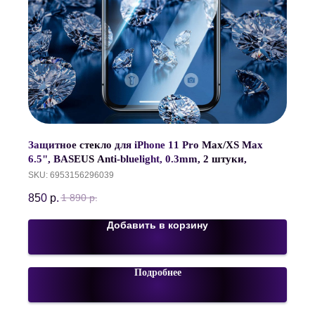
Защитное стекло для iPhone 11 Pro Max/XS Max
6.5", BASEUS Anti-bluelight, 0.3mm, 2 штуки,
SGAPIPH65-ATE01
SKU:
6953156296039
850
р.
1 890
р.
Добавить в корзину
Подробнее