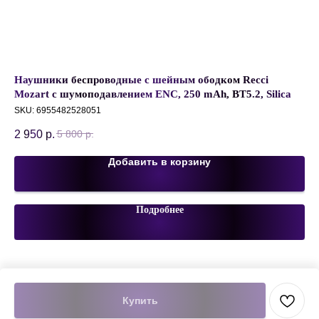
C,
Наушники беспроводные с шейным ободком Recci
Вн
Mozart с шумоподавлением ENC, 250 mAh, BT5.2, Silica
Ка
Gel, Черный, REP-W41
Бе
SKU:
6955482528051
SK
2 950
р.
1 
5 800
р.
Добавить в корзину
Подробнее
Купить
Tilda
Made on