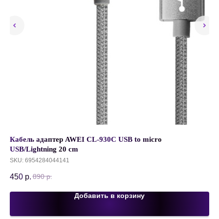
Кабель адаптер AWEI CL-930C USB to micro
Ав
m
USB/Lightning 20 cm
ка
SKU:
6954284044141
SK
450
р.
42
890
р.
Добавить в корзину