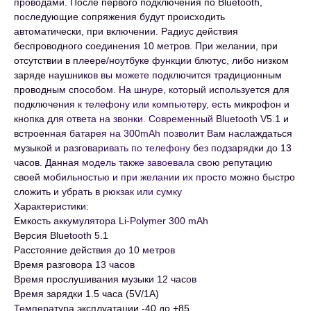
проводами. После первого подключения по Bluetooth,
последующие сопряжения будут происходить
автоматически, при включении. Радиус действия
беспроводного соединения 10 метров. При желании, при
отсутствии в плеере/ноутбуке функции блютус, либо низком
заряде наушников вы можете подключится традиционным
проводным способом. На шнуре, который используется для
подключения к телефону или компьютеру, есть микрофон и
кнопка для ответа на звонки. Современный Bluetooth V5.1 и
встроенная батарея на 300mAh позволит Вам наслаждаться
музыкой и разговаривать по телефону без подзарядки до 13
часов. Данная модель также завоевала свою репутацию
своей мобильностью и при желании их просто можно быстро
сложить и убрать в рюкзак или сумку
Характеристики:
Емкость аккумулятора Li-Polymer 300 mAh
Версия Bluetooth 5.1
Расстояние действия до 10 метров
Время разговора 13 часов
Время прослушивания музыки 12 часов
Время зарядки 1.5 часа (5V/1A)
Температура эксплуатации -40 до +85