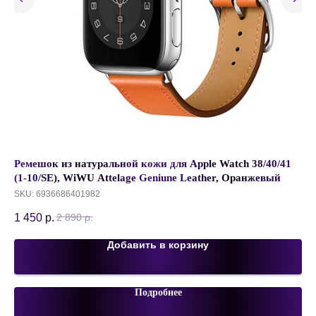
,
Ремешок из натуральной кожи для Apple Watch 38/40/41
Ка
(1-10/SE), WiWU Attelage Geniune Leather, Оранжевый
Ex
Mb
SKU:
6936686401982
SK
1 450
р.
65
2 890
р.
Добавить в корзину
Подробнее