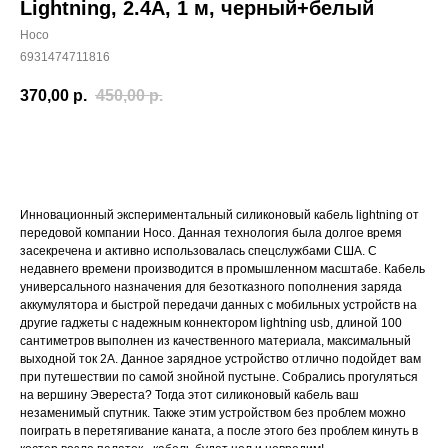
Lightning, 2.4А, 1 м, черный+белый
Hoco
6931474711816
370,00
р.
450,00
р.
Купить
Инновационный экспериментальный силиконовый кабель lightning от
передовой компании Hoco. Данная технология была долгое время
засекречена и активно использовалась спецслужбами США. С
недавнего времени производится в промышленном масштабе. Кабель
универсального назначения для безотказного пополнения заряда
аккумулятора и быстрой передачи данных с мобильных устройств на
другие гаджеты с надежным коннектором lightning usb, длиной 100
сантиметров выполнен из качественного материала, максимальный
выходной ток 2А. Данное зарядное устройство отлично подойдет вам
при путешествии по самой знойной пустыне. Собрались прогуляться
на вершину Эвереста? Тогда этот силиконовый кабель ваш
незаменимый спутник. Также этим устройством без проблем можно
поиграть в перетягивание каната, а после этого без проблем кинуть в