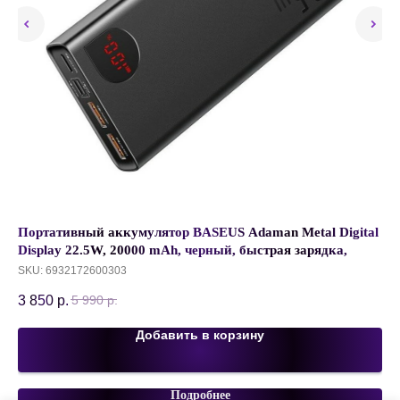
Портативный аккумулятор BASEUS Adaman Metal Digital
За
Display 22.5W, 20000 mAh, черный, быстрая зарядка,
RE
дисплей, PPAD000101
SKU:
6932172600303
SK
3 850
р.
1 
5 990
р.
Добавить в корзину
Подробнее