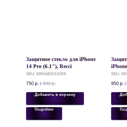
Защитное стекло для iPhone
Защит
14 Pro (6.1"), Recci
iPhone
Transparent HD Glass 9H, с
ANANK
SKU:
6955482515259
SKU:
69
усиленной рамкой, 0.33 mm,
9H/3D
750
р.
1 690
р.
950
р.
1
Черный
Добавить в корзину
Доб
Подробнее
Под