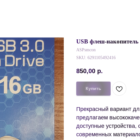
USB флеш-накопитель 
ASPsmcon
SKU:
6291105492416
850,00
р.
Купить
Прекрасный вариант для
предлагаем высококаче
доступные устройства,
современных материало