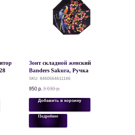
ятор
Зонт складной женский
 28
Banders Sakura, Ручка
прямая, Полный автомат
SKU:
8460564611166
ный,
(суперавтомат), Черный
950
р.
3 030
р.
Добавить в корзину
Подробнее