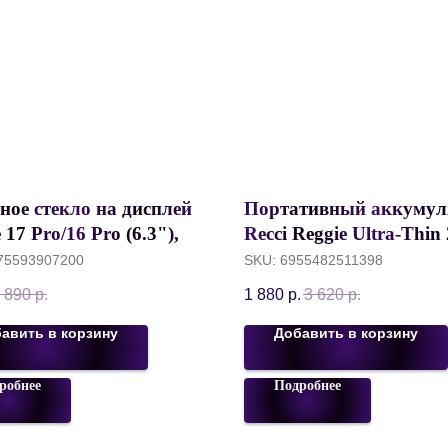
ное стекло на дисплей
Портативный аккумул
 17 Pro/16 Pro (6.3"),
Recci Reggie Ultra-Thin
 All Clear Transparent
mm, 20000 mAh,
75593907200
SKU:
6955482511398
, Без рамки, 0.3 mm
PD20W/SCP22.5W, Чер
 890
р.
1 880
р.
3 620
р.
RPB-P27
авить в корзину
Добавить в корзину
робнее
Подробнее