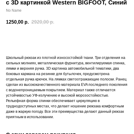
c 3D картинкой Western BIGFOOT, Синий
No Name
1250,00
р.
2920,00
р.
Купить
Школьный рюкзак из плотной износостойкой ткани. Три отделения на
сильных молниях, металлическая фурнитура, вентилируемая спинка,
лямки и верхняя ручка. 3D картинка автомобильной тематики, два
боковых кармана на резинке для бутылочек, предусмотрена
отдельная ручка крючок. На лямках светоотражающие полоски. Ранец
сделан из высококачественного материала EVA последнего поколения
с водонепроницаемым покрытием. Материал также отличается
устойчивостью УФ-излучению и высокой морозостойкостью.
Рельефная форма спинки обеспечивает циркуляцию в
труднодоступных местах, что делает ношение рюкзака комфортным
даже в жаркую погоду. Все эти преимущества делают данный рюкзак
приятным в использовании.