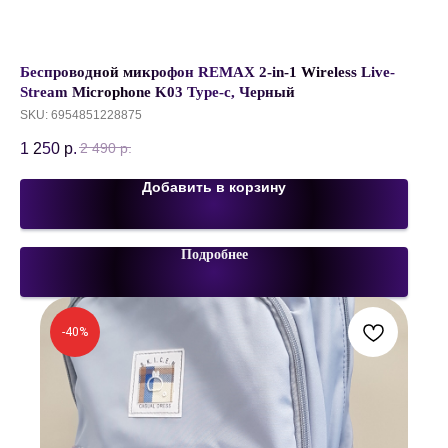
Беспроводной микрофон REMAX 2-in-1 Wireless Live-
Stream Microphone K03 Type-c, Черный
SKU:
6954851228875
1 250
р.
2 490
р.
Добавить в корзину
Подробнее
-40%