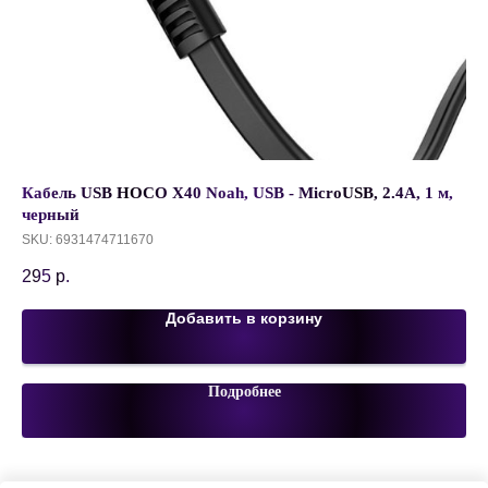
Кабель USB HOCO X40 Noah, USB - MicroUSB, 2.4А, 1 м,
На
черный
Ja
SKU:
6931474711670
SK
295
р.
35
Добавить в корзину
Подробнее