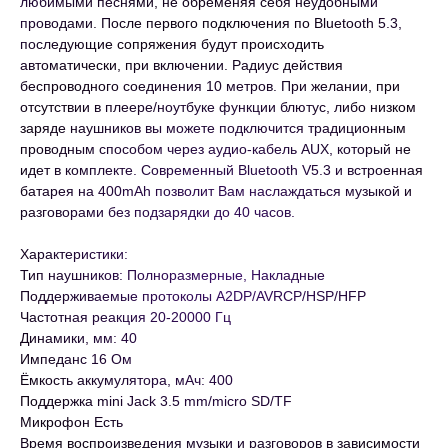
любимыми песнями, не обременяя себя неудобными
проводами. После первого подключения по Bluetooth 5.3,
последующие сопряжения будут происходить
автоматически, при включении. Радиус действия
беспроводного соединения 10 метров. При желании, при
отсутствии в плеере/ноутбуке функции блютус, либо низком
заряде наушников вы можете подключится традиционным
проводным способом через аудио-кабель AUX, который не
идет в комплекте. Современный Bluetooth V5.3 и встроенная
батарея на 400mAh позволит Вам наслаждаться музыкой и
разговорами без подзарядки до 40 часов.
Характеристики:
Тип наушников: Полноразмерные, Накладные
Поддерживаемые протоколы A2DP/AVRCP/HSP/HFP
Частотная реакция 20-20000 Гц
Динамики, мм: 40
Импеданс 16 Ом
Ёмкость аккумулятора, мАч: 400
Поддержка mini Jack 3.5 mm/micro SD/TF
Микрофон Есть
Время воспроизведения музыки и разговоров в зависимости