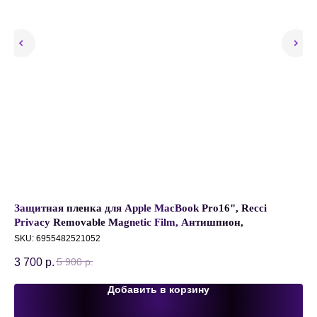
Защитная пленка для Apple MacBook Pro16", Recci
Пе
й
Privacy Removable Magnetic Film, Антишпион,
Da
Магнитная, Съемная, Черный
SKU:
6955482521052
SK
3 700
р.
38
5 900
р.
Добавить в корзину