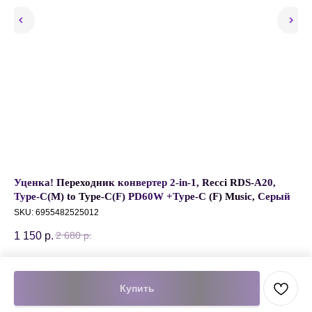
axy
Уценка! Переходник конвертер 2-in-1, Recci RDS-A20,
Пе
Type-C(M) to Type-C(F) PD60W +Type-C (F) Music, Серый
Co
Че
SKU:
6955482525012
SK
1 150
р.
47
2 680
р.
Добавить в корзину
Купить
Подробнее