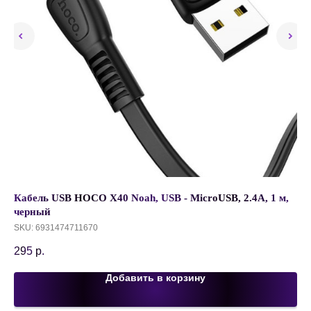
Кабель USB HOCO X40 Noah, USB - MicroUSB, 2.4А, 1 м,
За
черный
iP
SKU:
6931474711670
SK
295
р.
45
Добавить в корзину