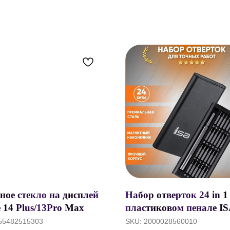
ное стекло на дисплей
Набор отверток 24 in 1
 14 Plus/13Pro Max
пластиковом пенале I
, Recci Anti Blue Ray
55482515303
SKU:
2000028560010