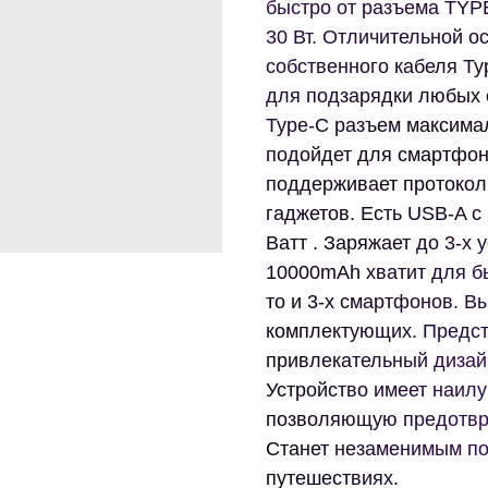
быстро от разъема TYP
30 Вт. Отличительной 
собственного кабеля Ty
для подзарядки любых 
Type-C разъем максима
подойдет для смартфоно
поддерживает протокол
гаджетов. Есть USB-A c
Ватт . Заряжает до 3-х
10000mAh хватит для бы
то и 3-х смартфонов. В
комплектующих. Предст
привлекательный дизайн
Устройство имеет наилу
позволяющую предотвра
Станет незаменимым по
путешествиях.