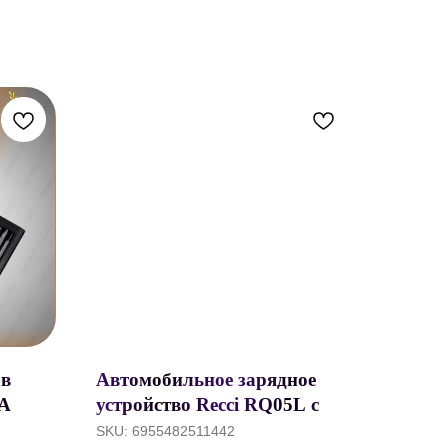
 в
Автомобильное зарядное
SA
устройство Recci RQ05L с
кабелем Type-C, 2 x USB-A,
SKU:
6955482511442