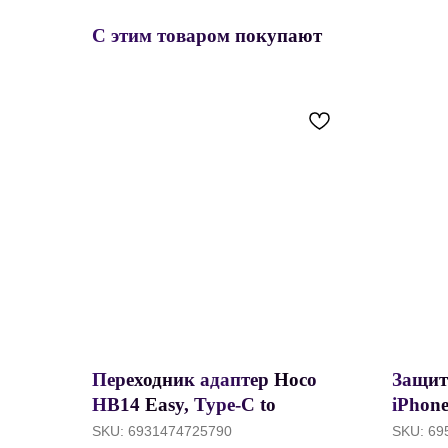
С этим товаром покупают
Переходник адаптер Hoco
Защит
HB14 Easy, Type-C to
iPhone
USB3.0+ HDTV+ Type-C
(6.7")
SKU:
6931474725790
SKU:
69