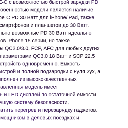
E-C с возможностью быстрой зарядки PD
особенностью модели является наличие
pe-C PD 30 Ватт для iPhone/iPad, также
смартфонов и планшетов до 30 Ватт.
льно возможные PD 30 Ватт идеально
в iPhone 15 серии, но также
ы QC2.0/3.0, FCP, AFC для любых других
 параметрами QC3.0 18 Ватт и SCP 22.5
 устройств одновременно. Емкость
строй и полной подзарядки c нуля 2ух, а
ыполнен из высококачественных
авленная модель имеет
 и LED дисплей по остаточной емкости.
чшую систему безопасности,
тить перегрев и перезарядку гаджетов.
мощником в деловых поездках и