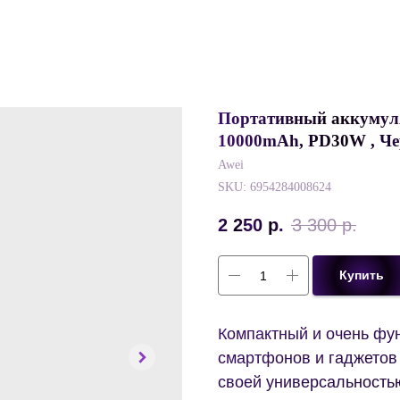
Портативный аккумулят
10000mAh, PD30W , Ч
Awei
SKU:
6954284008624
2 250
р.
3 300
р.
Купить
Компактный и очень фу
смартфонов и гаджетов
своей универсальность