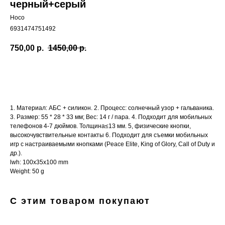
черный+серый
Hoco
6931474751492
750,00
р.
1450,00
р.
Купить
1. Материал: АБС + силикон. 2. Процесс: солнечный узор + гальваника.
3. Размер: 55 * 28 * 33 мм; Вес: 14 г / пара. 4. Подходит для мобильных
телефонов 4-7 дюймов. Толщина≤13 мм. 5, физические кнопки,
высокочувствительные контакты 6. Подходит для съемки мобильных
игр с настраиваемыми кнопками (Peace Elite, King of Glory, Call of Duty и
др.).
lwh: 100x35x100 mm
Weight: 50 g
С этим товаром покупают