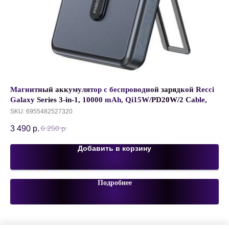
6A
Магнитный аккумулятор с беспроводной зарядкой Recci
Ув
Galaxy Series 3-in-1, 10000 mAh, Qi15W/PD20W/2 Cable,
ар
Черный обсидиан, RPB-W23
Ка
SKU:
6955482527320
1 
3 490
р.
6 250
р.
Добавить в корзину
Подробнее