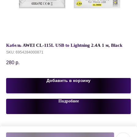
Кабель AWEI CL-115L USB to Lightning 2.4A 1 м, Black
За
Tr
SKU:
6954284000871
SK
280
р.
1 
Добавить в корзину
Подробнее