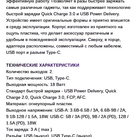
эффективную работу. Позволяет в разы быстрее заряжать
самые различные гаджеты, так как поддерживает технологию
быстрой зарядки Quick Charge 3.0 и USB Power Delivery.
Устройство имеет оригинальные формы и приятно впишется
в среду эксплуатации. Корпус изготовлен из приятного на
ощупь пластика, что делает аксессуар практичным и
удобным в повседневной эксплуатации. Сверху, в торце,
адаптера расположены, совместимый с любым кабелем,
USB порт и разъем Type-C.
ТЕХНИЧЕСКИЕ ХАРАКТЕРИСТИКИ
Количество выходов: 2.
Тип подключения: USB, Type-C.
Выходная мощность: 18 Ватт.
Стандарт быстрой зарядки - USB Power Delivery, Quick
Charge 2.0, Quick Charge 3.0, FCP, AFC.
Материал: огнеупорный пластик.
Выходное напряжение: USB-A: 3.6В-6.5В / 3A, 6.6В-9В / 2A,
9.1В-12В / 1.5A, 18W. USB-C: 5В / 3A (PD), 9В / 2A (PD), 12В /
1.5A (PD), 18W.
Ток заряда: 3 А ( max ).
Разъём: USB (выход), USB Type-C (выход).