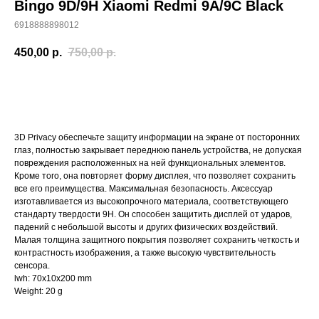
Bingo 9D/9H Xiaomi Redmi 9A/9C Black
6918888898012
450,00
р.
750,00
р.
Купить
3D Privacy обеспечьте защиту информации на экране от посторонних
глаз, полностью закрывает переднюю панель устройства, не допуская
повреждения расположенных на ней функциональных элементов.
Кроме того, она повторяет форму дисплея, что позволяет сохранить
все его преимущества. Максимальная безопасность. Аксессуар
изготавливается из высокопрочного материала, соответствующего
стандарту твердости 9H. Он способен защитить дисплей от ударов,
падений с небольшой высоты и других физических воздействий.
Малая толщина защитного покрытия позволяет сохранить четкость и
контрастность изображения, а также высокую чувствительность
сенсора.
lwh: 70x10x200 mm
Weight: 20 g