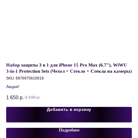
Набор защиты 3 в 1 для iPhone 15 Pro Max (6.7"), WiWU
Ка
3-in-1 Protection Sets (Чехол + Стекло + Стекла на камеры)
Ch
US
SKU:
6976975610619
SK
Акция!
1 650
р.
45
3 190
р.
Добавить в корзину
Подробнее