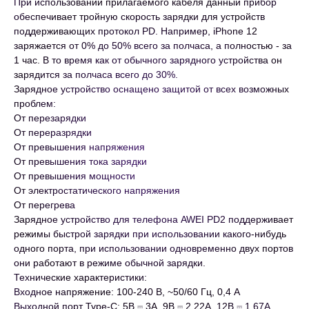
При использовании прилагаемого кабеля данный прибор
обеспечивает тройную скорость зарядки для устройств
поддерживающих протокол PD. Например, iPhone 12
заряжается от 0% до 50% всего за полчаса, а полностью - за
1 час. В то время как от обычного зарядного устройства он
зарядится за полчаса всего до 30%.
Зарядное устройство оснащено защитой от всех возможных
проблем:
От перезарядки
От переразрядки
От превышения напряжения
От превышения тока зарядки
От превышения мощности
От электростатического напряжения
От перегрева
Зарядное устройство для телефона AWEI PD2 поддерживает
режимы быстрой зарядки при использовании какого-нибудь
одного порта, при использовании одновременно двух портов
они работают в режиме обычной зарядки.
Технические характеристики:
Входное напряжение: 100-240 В, ~50/60 Гц, 0,4 А
Выходной порт Type-C: 5В ⎓ 3А, 9В ⎓ 2,22А, 12В ⎓ 1,67А