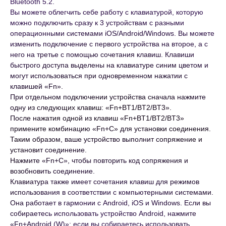
Bluetooth 5.2.
Вы можете облегчить себе работу с клавиатурой, которую
можно подключить сразу к 3 устройствам с разными
операционными системами iOS/Android/Windows. Вы можете
изменить подключение с первого устройства на второе, а с
него на третье с помощью сочетания клавиш. Клавиши
быстрого доступа выделены на клавиатуре синим цветом и
могут использоваться при одновременном нажатии с
клавишей «Fn».
При отдельном подключении устройства сначала нажмите
одну из следующих клавиш: «Fn+BT1/BT2/BT3».
После нажатия одной из клавиш «Fn+BT1/BT2/BT3»
примените комбинацию «Fn+C» для установки соединения.
Таким образом, ваше устройство выполнит сопряжение и
установит соединение.
Нажмите «Fn+C», чтобы повторить код сопряжения и
возобновить соединение.
Клавиатура также имеет сочетания клавиш для режимов
использования в соответствии с компьютерными системами.
Она работает в гармонии с Android, iOS и Windows. Если вы
собираетесь использовать устройство Android, нажмите
«Fn+Android (W)»; если вы собираетесь использовать