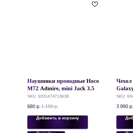
Наушники проводные Hoco
Чехол
M72 Admire, mini Jack 3.5
Galaxy
mm, контроллер с
KEEPH
SKU:
6931474719638
SKU:
69
микрофоном, Черный
1500D
680
р.
1 190
р.
3 990
р
Добавить в корзину
Доб