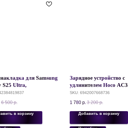
 накладка для Samsung
Зарядное устройство с
 S25 Ultra,
удлинителем Hoco AC3
ONE Kevilar, Aramid
Desktop Socket, 2AC+1
42384819837
SKU:
6942007668736
, Черный
70W / 2500W с кабелем 
.
6 500
р.
1 780
р.
3 200
р.
Черный
авить в корзину
Добавить в корзину