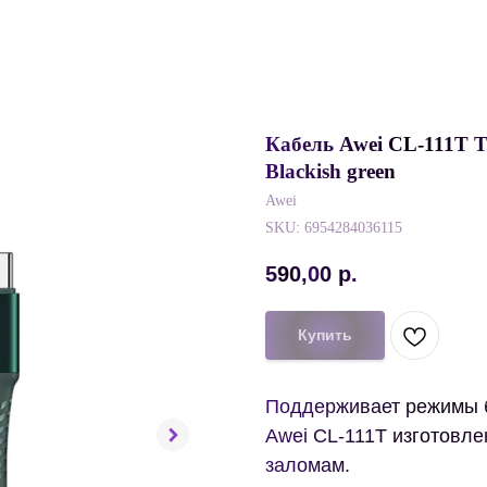
Кабель Awei CL-111T Ty
Blackish green
Awei
SKU:
6954284036115
590,00
р.
Купить
Поддерживает режимы б
Awei CL-111T изготовле
заломам.