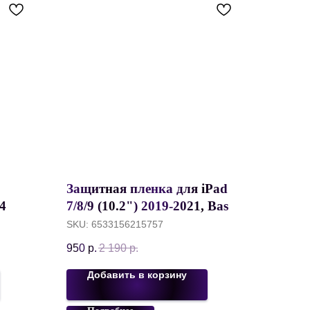
Защитная пленка для iPad
4
7/8/9 (10.2") 2019-2021, Baseus
U+3C,
Paper-Like Film, Глянцевая,
SKU:
6533156215757
1.5м,
0.15 мм, SGAPIPD-FZK02
950
р.
2 190
р.
Добавить в корзину