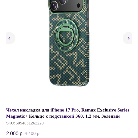
Чехол накладка для iPhone 17 Pro, Remax Exclusive Series
Че
Magnetic+ Кольцо с подставкой 360, 1.2 мм, Зеленый
13
SKU:
6954851262220
SK
2 000
р.
5 
4 400
р.