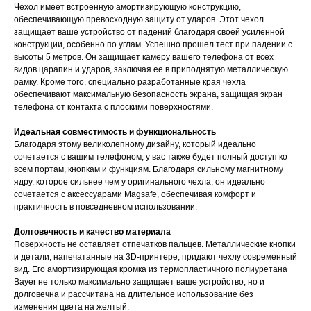
Чехол имеет встроенную амортизирующую конструкцию,
обеспечивающую превосходную защиту от ударов. Этот чехол
защищает ваше устройство от падений благодаря своей усиленной
конструкции, особенно по углам. Успешно прошел тест при падении с
высоты 5 метров. Он защищает камеру вашего телефона от всех
видов царапин и ударов, заключая ее в приподнятую металлическую
рамку. Кроме того, специально разработанные края чехла
обеспечивают максимальную безопасность экрана, защищая экран
телефона от контакта с плоскими поверхностями.
Идеальная совместимость и функциональность
Благодаря этому великолепному дизайну, который идеально
сочетается с вашим телефоном, у вас также будет полный доступ ко
всем портам, кнопкам и функциям. Благодаря сильному магнитному
ядру, которое сильнее чем у оригинального чехла, он идеально
сочетается с аксессуарами Magsafe, обеспечивая комфорт и
практичность в повседневном использовании.
Долговечность и качество материала
Поверхность не оставляет отпечатков пальцев. Металлические кнопки
и детали, напечатанные на 3D-принтере, придают чехлу современный
вид. Его амортизирующая кромка из термопластичного полиуретана
Bayer не только максимально защищает ваше устройство, но и
долговечна и рассчитана на длительное использование без
изменения цвета на желтый.