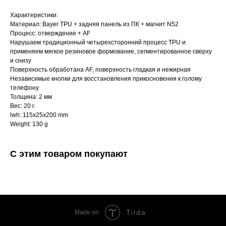
Характеристики:
Материал: Bayer TPU + задняя панель из ПК + магнит N52
Процесс: отверждение + AF
Нарушаем традиционный четырехсторонний процесс TPU и
применяем мягкое резиновое формование, сегментированное сверху
и снизу
Поверхность обработана AF, поверхность гладкая и нежирная
Независимые кнопки для восстановления прикосновения к голому
телефону
Толщина: 2 мм
Вес: 20 г.
lwh: 115x25x200 mm
Weight: 130 g
С этим товаром покупают
Tilda
Made on