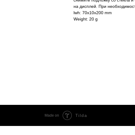
снимите подложку со стекла и
на дисплей. При необходимост
lwh: 70x10x200 mm
Weight: 20 g
Tilda
Made on