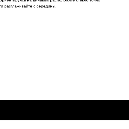
 ориентируясь на динамик расположите стекло точно
и разглаживайте с середины.