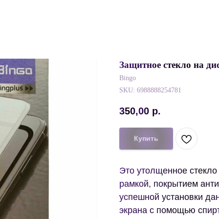
Защитное стекло на ди
Bingo
SKU:
6988888254781
350,00
р.
Купить
Это утолщенное стекло
рамкой, покрытием ант
успешной установки дан
экрана с помощью спирт