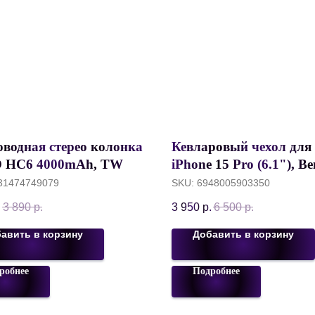
оводная стерео колонка
Кевларовый чехол для
 HC6 4000mAh, TWS,
iPhone 15 Pro (6.1"), B
, U-disk, TF, FM,
Aurora Classic Magnetic
31474749079
SKU:
6948005903350
roof IPX5, Темно-
цвета
.
3 890
р.
3 950
р.
6 500
р.
й
авить в корзину
Добавить в корзину
робнее
Подробнее