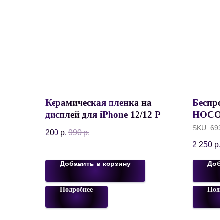
Керамическая пленка на
Беспр
дисплей для iPhone 12/12 Pro
HOCO
6.1", Ceramic Premium Glass
BT 5.0
SKU:
69
200
р.
990
р.
9D/9H, Глянцевая
Waterp
2 250
р
Сини
Добавить в корзину
Доб
Подробнее
Под