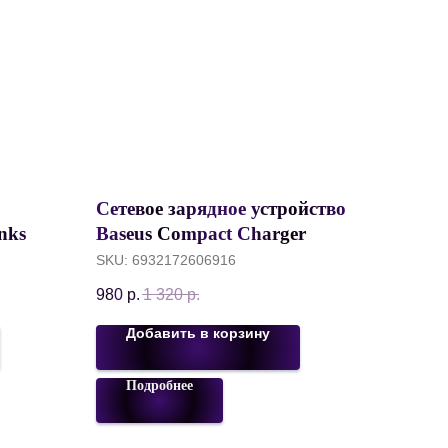
Сетевое зарядное устройство
enks
Baseus Compact Charger
, 4
2*USB 10.5W, Белый,
SKU:
6932172606916
CCXJ010202
980
р.
1 320
р.
Добавить в корзину
Подробнее