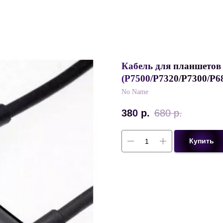
Кабель для планшетов 
(P7500/P7320/P7300/P6
No Name
380
р.
680
р.
Купить