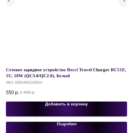
Сетевое зарядное устройство Recci Travel Charger RC51E,
Ту
1U, 18W (QC3.0/QC2.0), Белый
Fa
SKU:
6955482519554
SK
550
р.
2 
1 490
р.
Добавить в корзину
Подробнее