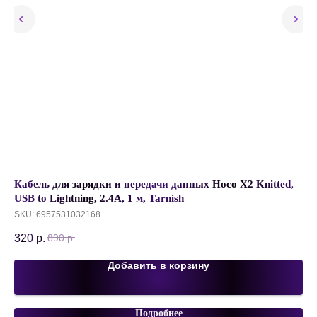
e-
Кабель для зарядки и передачи данных Hoco X2 Knitted,
Ав
USB to Lightning, 2.4А, 1 м, Tarnish
ка
SKU:
6957531032168
SK
320
р.
68
890
р.
Добавить в корзину
Подробнее