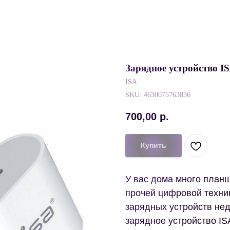
Зарядное устройство 
ISA
SKU:
4630075763836
700,00
р.
Купить
У вас дома много планш
прочей цифровой техник
зарядных устройств не
зарядное устройство IS