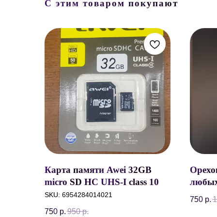
С этим товаром покупают
Карта памяти Awei 32GB
Орех
micro SD HC UHS-I class 10 c
любых
SD-адаптером
Ручки
SKU:
6954284014021
750
р.
1
накла
750
р.
950
р.