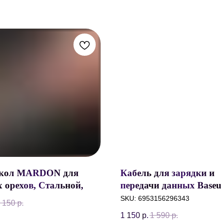
окол MARDON для
Кабель для зарядки и
 орехов, Стальной,
передачи данных Baseu
 с резиновыми
Cafule Series, USB to Ty
SKU:
6953156296343
 150
р.
дками
2A, 3 метра, Черный+
1 150
р.
1 590
р.