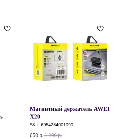
Магнитный держатель AWEI
s
X20
pe-C,
SKU:
6954284001090
Серый,
650
р.
1 290
р.