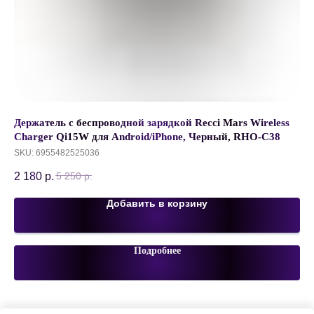
Держатель с беспроводной зарядкой Recci Mars Wireless
Пе
Charger Qi15W для Android/iPhone, Черный, RHO-C38
06
SKU:
6955482525036
SK
2 180
р.
35
5 250
р.
Добавить в корзину
Подробнее