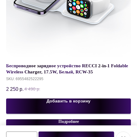
Беспроводное зарядное устройство RECCI 2-in-1 Foldable
Бе
Wireless Charger, 17.5W, Белый, RCW-35
23
SKU:
6955482522295
2 250
р.
4 490
р.
Добавить в корзину
Подробнее