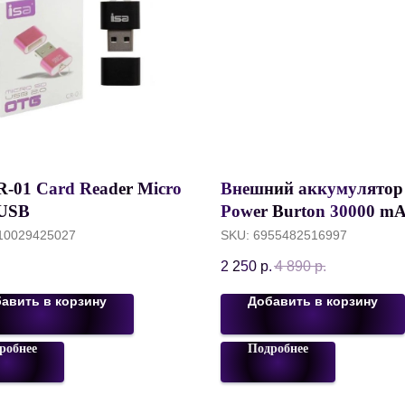
R-01 Card Reader Micro
Внешний аккумулятор 
 USB
Power Burton 30000 mA
2*USB Output, 2.1A, Б
10029425027
SKU:
6955482516997
RPB-N38
2 250
р.
4 890
р.
авить в корзину
Добавить в корзину
робнее
Подробнее