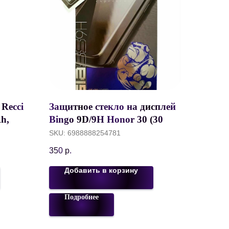
Recci
Защитное стекло на дисплей
h,
Bingo 9D/9H Honor 30 (30
елый,
Premium)
SKU:
6988888254781
350
р.
Добавить в корзину
Подробнее