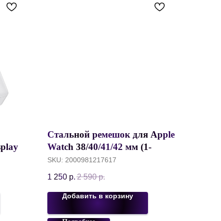
Стальной ремешок для Apple
splay
Watch 38/40/41/42 мм (1-
15W,
11/SE), GUOI Melanese Watch
SKU:
2000981217617
Strap c Замком, Серебристый
1 250
р.
2 590
р.
Добавить в корзину