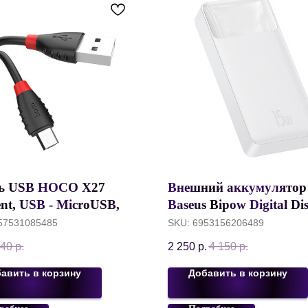
ь USB HOCO X27
Внешний аккумулятор
ent, USB - MicroUSB,
Baseus Bipow Digital Di
1.2 м, черный
Power bank 20000mAh,
57531085485
SKU:
6953156206489
Белый, PPDML-J02
40
р.
2 250
р.
4 150
р.
авить в корзину
Добавить в корзину