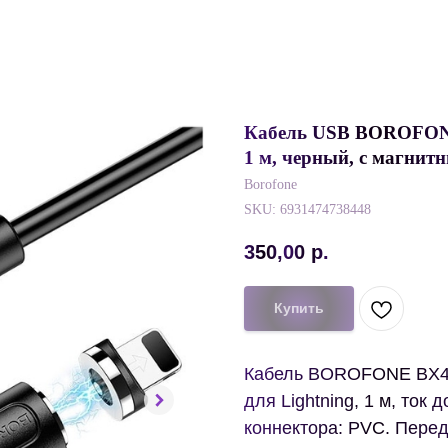
Кабель USB BOROFONE 
1 м, черный, с магни
Borofone
SKU:
6931474738448
350,00
р.
Купить
Кабель BOROFONE BX41
для Lightning, 1 м, ток
коннектора: PVC. Пере