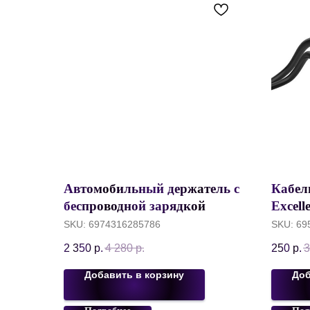
Автомобильный держатель с
Кабел
беспроводной зарядкой
Excell
Acefast D61 Mag-Charge
2.4А, 
SKU:
6974316285786
SKU:
69
Qi2/25W, с вентиляцией,
2 350
р.
4 280
р.
250
р.
3
Metal Gray
Добавить в корзину
Доб