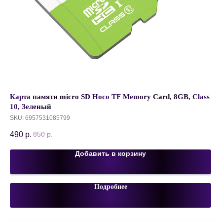
,
Карта памяти micro SD Hoco TF Memory Card, 8GB, Class
Бе
10, Зеленый
Ma
SKU:
6957531085799
SK
490
р.
1 
850
р.
Добавить в корзину
Подробнее