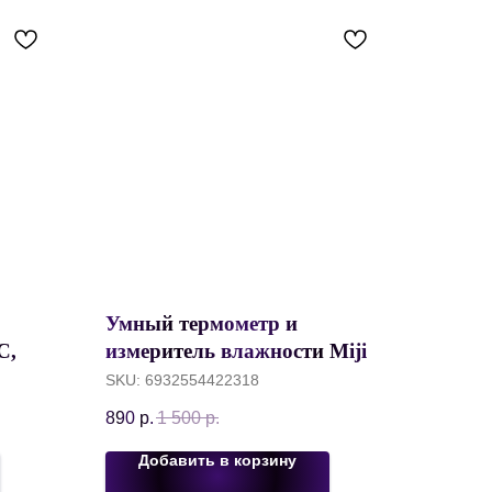
Умный термометр и
C,
измеритель влажности Mijia
P-B01
Thermometr and Hygrometr 3
SKU:
6932554422318
mini, Bluetooth 5.0, Батарея
890
р.
1 500
р.
CR2450, Белый
Добавить в корзину