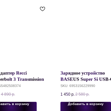
даптер Recci
Зарядное устройство
rbolt 3 Transmission 7-
BASEUS Super Si USB-
Разветвитель Dual Type-
PD20W, Черный, CCSU
55482508374
SKU:
6953156229990
SB3.0 + USB2.0 +
.
4 890
р.
1 450
р.
2 580
р.
+ PD100W + TF/SD +
C, Серый, RH08
авить в корзину
Добавить в корзину