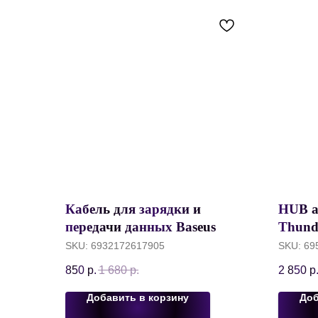
Кабель для зарядки и
HUB а
передачи данных Baseus
Thunde
Glimmer Series, USB to
in-2, 
SKU:
6932172617905
SKU:
69
Lightning, 2.4A, 1 метр,
C to U
850
р.
1 680
р.
2 850
р
Черный, CADH000201
HDMI 
Type-
Добавить в корзину
Доб