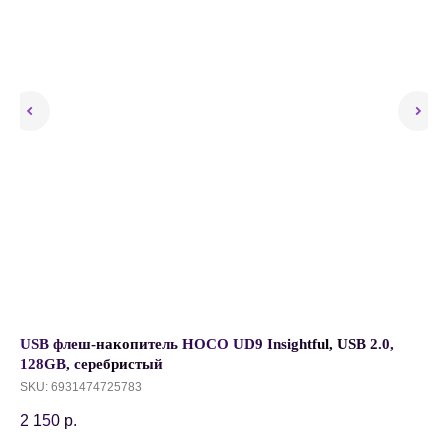
USB флеш-накопитель HOCO UD9 Insightful, USB 2.0,
Ма
128GB, серебристый
Ma
RP
SKU:
6931474725783
SK
2 150
р.
2 