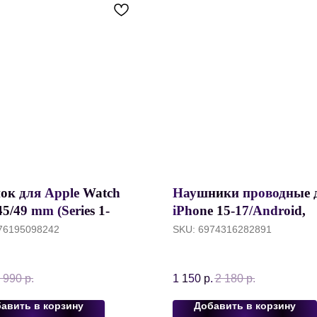
ок для Apple Watch
Наушники проводные 
45/49 mm (Series 1-
iPhone 15-17/Android,
/Ultra), WiWU Nylon
ACEFAST Wired Earph
76195098242
SKU:
6974316282891
 Бежевый/Opaнжевый/
With Mic L2, Для Type
й
Devices, 1.2 метра, Че
 990
р.
1 150
р.
2 180
р.
авить в корзину
Добавить в корзину