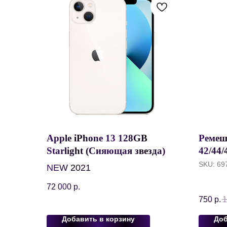
Apple iPhone 13 128GB
Ремеш
Starlight (Сияющая звезда)
42/44/
USA
10/SE
SKU:
69
NEW 2021
Loop,
72 000
р.
Сини
750
р.
1
Добавить в корзину
Доб