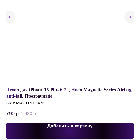
h,
Чехол для iPhone 15 Plus 6.7", Hoco Magnetic Series Airbag
Че
anti-fall, Прозрачный
PU
SKU:
6942007605472
2 
790
р.
1 420
р.
Добавить в корзину