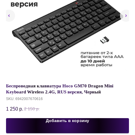
Беспроводная клавиатура Hoco GM70 Dragon Mini
Уц
Keyboard Wireless 2.4G, RUS версия, Черный
Il
SKU:
6942007670616
SK
1 250
р.
1 
2 150
р.
Добавить в корзину