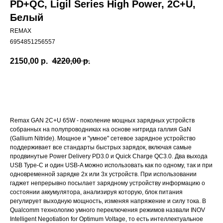
PD+QC, Ligil Series High Power, 2C+U,
Белый
REMAX
6954851256557
2150,00
р.
4220,00
р.
Купить
Remax GAN 2C+U 65W - поколение мощных зарядных устройств
собранных на полупроводниках на основе нитрида галлия GaN
(Gallium Nitride). Мощное и "умное" сетевое зарядное устройство
поддерживает все стандарты быстрых зарядок, включая самые
продвинутые Power Delivery PD3.0 и Quick Charge QC3.0. Два выхода
USB Type-C и один USB-A можно использовать как по одному, так и при
одновременной зарядке 2х или 3х устройств. При использовании
гаджет непрерывно посылает зарядному устройству информацию о
состоянии аккумулятора, анализируя которую, блок питания
регулирует выходную мощность, изменяя напряжение и силу тока. В
Qualcomm технологию умного переключения режимов назвали INOV
Intelligent Negotiation for Optimum Voltage, то есть интеллектуальное