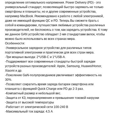
определение оптимального напряжения. Power Delivery (PD) - это
универсальный стандарт, позволяющий быстро заряжать не только
смартфоны и планшеты, но и другие современные устройства,
например MacBook. Рекомендовано к работе с любой электроникой,
даже не имеющей функцию QC и PD. Теперь Вы сможете брать с
собой в командировки, путешествия любимые устройства различных
производителей, не беспокоясь о том, как зарядить устройства. К тому
же данное GAN устройство обладает 2-мя стандартами вилок, чтобы
можно было использовать во всех странах мира.
Особенности:
-Универсальное зарядное устройство для различных типов
портативной электроники и практически для всех стран мира.
-Три мощных выхода: 2*USB-C и 1*USB-A.
-Поддерживает все современные стандарты быстрой зарядки
устройств разных производителей: Apple, Samsung, Huawei/Honor,
Xiaomi и др.
-Поколение GaN-полупроводников увеличивает эффективность на
30%.
-Позволяет сократить время заряда батареи смартфона или
планшета с функцией Quick Charge или PD до 2-3 раз.
-Компактный размер и небольшой вес.
-Защита от КЗ, перенапряжения и превышения токовой нагрузки
-Защита от высокой температуры
-Работает от электрической сети 100-240 В
-Максимальный ток заряда: 4,5 А