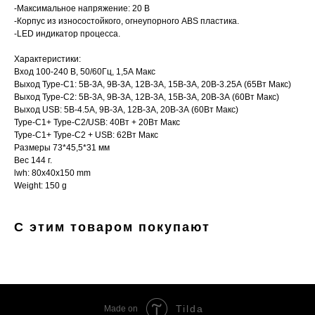
-Максимальное напряжение: 20 В
-Корпус из износостойкого, огнеупорного ABS пластика.
-LED индикатор процесса.
Характеристики:
Вход 100-240 В, 50/60Гц, 1,5А Макс
Выход Type-С1: 5В-3А, 9В-3А, 12В-3А, 15В-3А, 20В-3.25А (65Вт Макс)
Выход Type-C2: 5В-3А, 9В-3А, 12В-3А, 15В-3А, 20В-3А (60Вт Макс)
Выход USB: 5В-4.5А, 9В-3А, 12В-3А, 20В-3А (60Вт Макс)
Type-С1+ Type-C2/USB: 40Вт + 20Вт Макс
Type-С1+ Type-C2 + USB: 62Вт Макс
Размеры 73*45,5*31 мм
Вес 144 г.
lwh: 80x40x150 mm
Weight: 150 g
С этим товаром покупают
Tilda
Made on