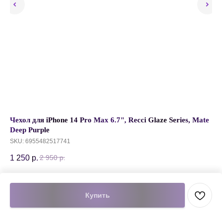
U
Чехол для iPhone 14 Pro Max 6.7", Recci Glaze Series, Mate
Бе
Deep Purple
Bl
SKU:
6955482517741
SK
1 250
р.
95
2 950
р.
Добавить в корзину
Купить
Подробнее