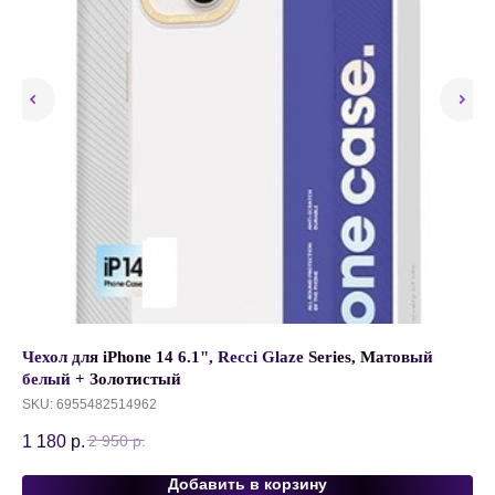
1
Чехол для iPhone 14 6.1", Recci Glaze Series, Матовый
Ка
белый + Золотистый
to
SKU:
6955482514962
SK
1 180
р.
48
2 950
р.
Добавить в корзину