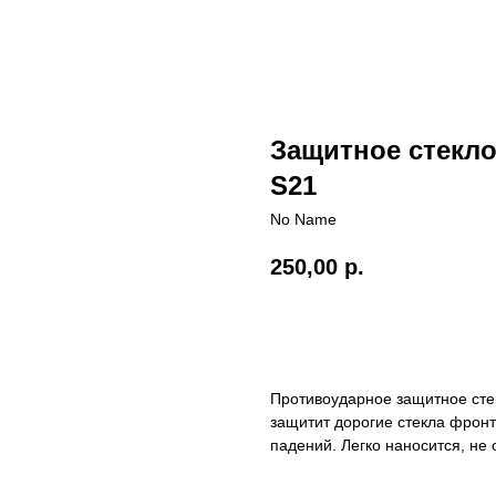
Защитное стекло
S21
No Name
250,00
р.
Купить
Противоударное защитное стек
защитит дорогие стекла фрон
падений. Легко наносится, не