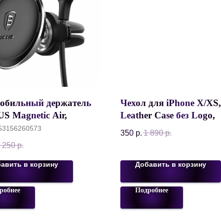
обильный держатель
Чехол для iPhone X/XS,
S Magnetic Air,
Leather Case без Logo,
тный, на воздуховод,
Искусственная кожа, 
53156260573
350
р.
1 890
р.
ктный, черный, SUGX-
 250
р.
авить в корзину
Добавить в корзину
робнее
Подробнее