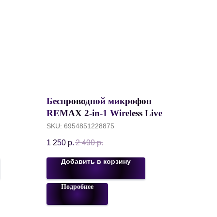
Беспроводной микрофон
REMAX 2-in-1 Wireless Live-
Серый
Stream Microphone K03 Type-
SKU:
6954851228875
c, Черный
1 250
р.
2 490
р.
Добавить в корзину
Подробнее