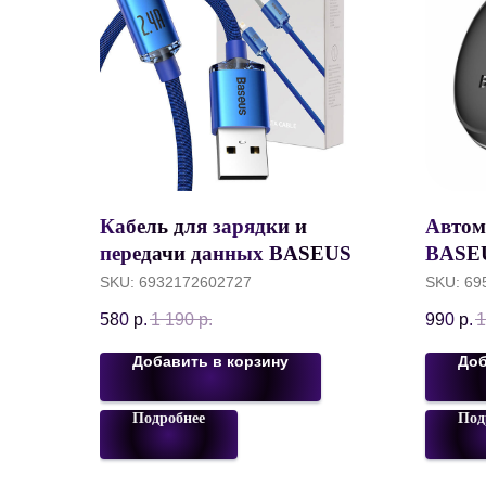
Кабель для зарядки и
Автом
передачи данных BASEUS
BASEU
Crystal Shine Series Fast
магни
SKU:
6932172602727
SKU:
69
Charging, USB to Lightning,
компа
580
р.
1 190
р.
990
р.
1
2.4A, 2 м, Синий,
A01
CAJY000103
Добавить в корзину
Доб
Подробнее
Под