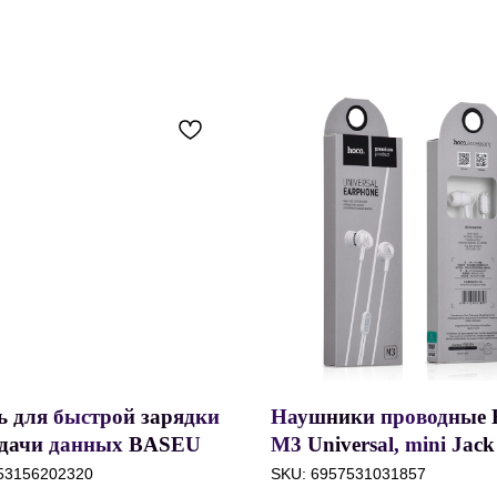
ь для быстрой зарядки
Наушники проводные 
едачи данных BASEUS
M3 Universal, mini Jack
e Metal PD100W, Type-C
3.5mm, 1.2 м, контролл
53156202320
SKU:
6957531031857