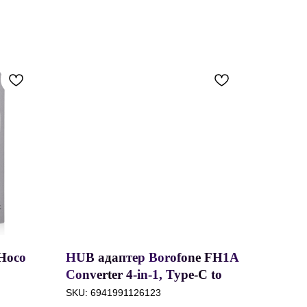
Hoco
HUB адаптер Borofone FH1A
Converter 4-in-1, Type-C to
ер с
USB2.0*3 + USB3.0,
SKU:
6941991126123