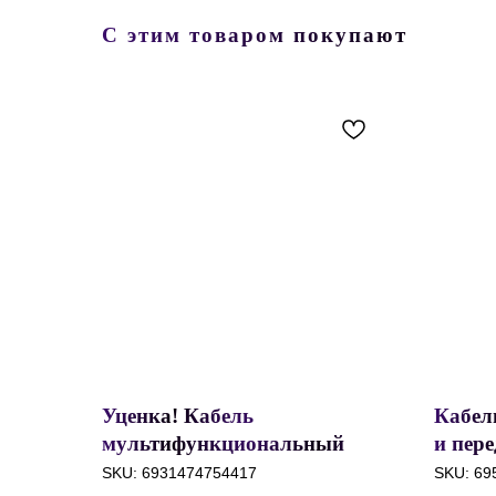
С этим товаром покупают
Уценка! Кабель
Кабел
мультифункциональный
и пер
Hoco US01 HD and Charging,
Caful
SKU:
6931474754417
SKU:
69