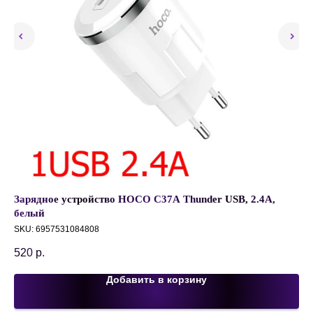
Зарядное устройство HOCO C37A Thunder USB, 2.4A,
Ав
ый
белый
с 
15
SKU:
6957531084808
SK
520
р.
1 
Добавить в корзину