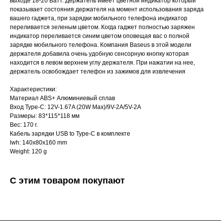
выходе 18-20 Ватт. Держатель имеет цветной индикатор который
показывает состояния держателя на момент использования заряда
вашего гаджета, при зарядки мобильного телефона индикатор
переливается зеленым цветом. Когда гаджет полностью заряжен
индикатор переливается синим цветом оповещая вас о полной
зарядке мобильного телефона. Компания Baseus в этой модели
держателя добавила очень удобную сенсорную кнопку которая
находится в левом верхнем углу держателя. При нажатии на нее,
держатель освобождает телефон из зажимов для извлечения
Характеристики:
Материал ABS+ Алюминиевый сплав
Вход Type-C: 12V-1.67A (20W Max)/9V-2A/5V-2A
Размеры: 83*115*118 мм
Вес: 170 г.
Кабель зарядки USB to Type-C в комплекте
lwh: 140x80x160 mm
Weight: 120 g
С этим товаром покупают