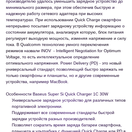
производителю удалось уменьшить зарядное устройство до
минимального размера, при этом обеспечив быструю и
надежную работу сетевого адаптера при высоких
температурах. При использовании Quick Charge смартфон
непрерывно посылает зарядному устройству информацию о
состоянии аккумулятора, анализируя которую, блок питания
регулирует выходную мощность, изменяя напряжение и силу
тока. В Qualcomm технологию умного переключения
режимов назвали INOV - Intelligent Negotiation for Optimum
Voltage, то есть интеллектуальное определение
оптимального напряжения. Power Delivery (PD) - это новый
универсальный стандарт, позволяющий быстро заряжать не
только смартфоны и планшеты, но и другие современные
устройства, например MacBook.
Особенности Baseus Super Si Quick Charger 1C 30W
Универсальное зарядное устройство для различных типов
портативной электроники.
Поддерживает все современные стандарты быстрой
зарядки устройств разных производителей.
Позволяет сократить время заряда батареи смартфона,
планшета и ультрабука с функцией Quick Charge или PD в