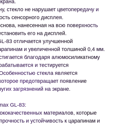
экрана.
ну, стекло не нарушает цветопередачу и
ость сенсорного дисплея.
снова, нанесенная на всю поверхность
установить его на дисплей.
GL-83 отличается улучшенной
арапинам и увеличенной толшиной 0,4 мм.
стигается благодаря алюмосиликатному
рабатывается и тестируется
Особенностью стекла является
которое предотвращает появление
угих загрязнений на экране.
max GL-83:
сококачественных материалов, которые
рочность и устойчивость к царапинам и