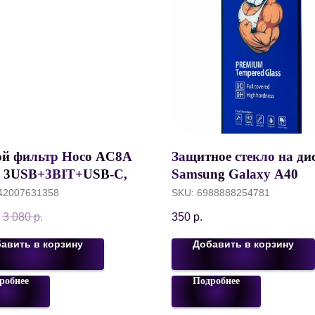
ой фильтр Hoco AC8A
Защитное стекло на ди
, 3USB+3BIT+USB-C,
Samsung Galaxy A40
, DC 30W с Кабелем 3
(A01/M01)Bingo 9D/9H,
42007631358
SKU:
6988888254781
, Черный
mm, С рамкой
.
3 080
р.
350
р.
авить в корзину
Добавить в корзину
робнее
Подробнее