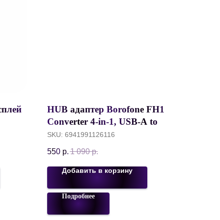
сплей
HUB адаптер Borofone FH1
Converter 4-in-1, USB-A to
 0.3
USB2.0*3 + USB3.0,
SKU:
6941991126116
Аллюминий, Серый
550
р.
1 090
р.
Добавить в корзину
Подробнее