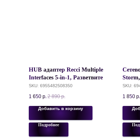
HUB адаптер Recci Multiple
Сетев
Interfaces 5-in-1, Разветвитель
Storm
Type-C to USB3.0*4 +
2500W
SKU:
6955482508350
SKU:
69
microUSB 12W, Серый, RH06
метра
1 650
р.
2 890
р.
1 850
р
Добавить в корзину
Доб
Подробнее
Под